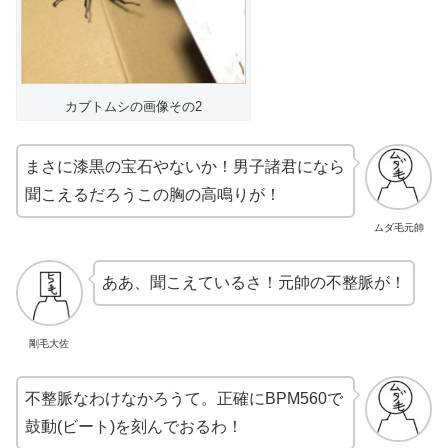
カブトムシの画像その2
まさに漆黒の宝石やないか！男子諸君になら
聞こえるだろうこの胸の高鳴りが！
ムダ毛元帥
ああ、聞こえているさ！元帥の不整脈が！
剛毛大佐
不整脈なわけなかろうて。正確にBPM560で
鼓動(ビート)を刻んでおるわ！