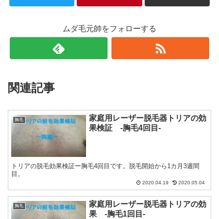
ムダ毛元帥をフォローする
関連記事
家庭用レーザー脱毛器トリアの効
胸毛
果検証 -胸毛4回目-
トリアの脱毛効果検証ー胸毛4回目です。脱毛開始から1カ月3週間
目。
2020.04.19
2020.05.04
家庭用レーザー脱毛器トリアの効
胸毛
果 -胸毛1回目-